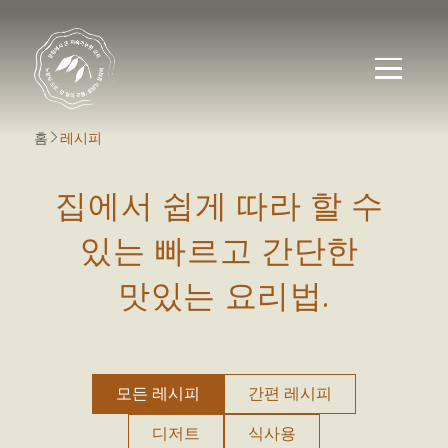
홈
레시피
집에서 쉽게 따라 할 수 있
집에서
쉽게
따라
할
수
있는
빠르고
간단한
맛있는
요리법.
모든 레시피
간편 레시피
디저트
식사용