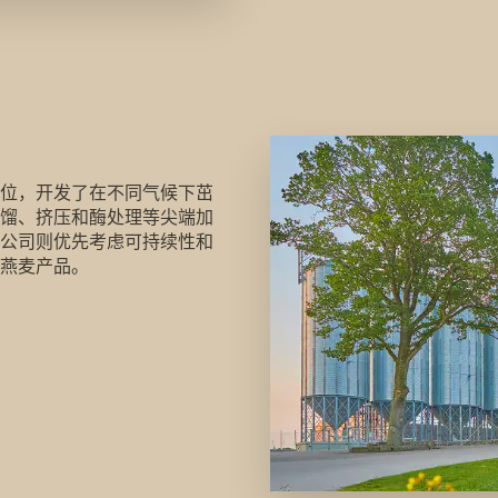
位，开发了在不同气候下茁
位，开发了在不同气候下茁壮成长的高质量、富含β-葡聚糖的
分馏、挤压和酶处理等尖端加
公司则优先考虑可持续性和
燕麦产品。