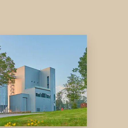
品种。分馏、挤压和酶处理等尖端加工技术提高了营养价值和多