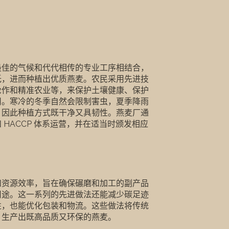
最佳的气候和代代相传的专业工序相结合，
佳的气候和代代相传的专业工序相结合，将对环境带来的影响降至
低，进而种植出优质燕麦。农民采用先进技
轮作和精准农业等，来保护土壤健康、保护
用。寒冷的冬季自然会限制害虫，夏季降雨
，因此种植方式既干净又具韧性。燕麦厂通
SO 和 HACCP 体系运营，并在适当时颁发相应
和资源效率，旨在确保碾磨和加工的副产品
和资源效率，旨在确保碾磨和加工的副产品重新用于能源、动物
用途。这一系列的先进做法还能减少碳足迹
性，也能优化包装和物流。这些做法将传统
，生产出既高品质又环保的燕麦。