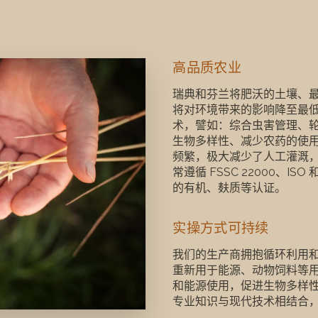
高品质农业
高品质农业
瑞典和芬兰将肥沃的土壤、
瑞典和芬兰将肥沃的土壤、最
将对环境带来的影响降至最
术，譬如：综合虫害管理、
生物多样性、减少农药的使
频繁，极大减少了人工灌溉
常遵循 FSSC 22000、I
的有机、麸质等认证。
实操方式可持续
实操方式可持续
我们的生产商拥抱循环利用
我们的生产商拥抱循环利用
重新用于能源、动物饲料等
和能源使用，促进生物多样
专业知识与现代技术相结合