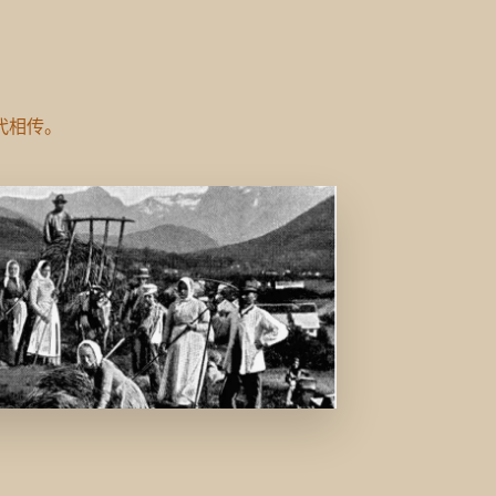
代相传。
代相传。
和知识薪火相传，将传统与创新相结合，种植出高品质的燕麦。有