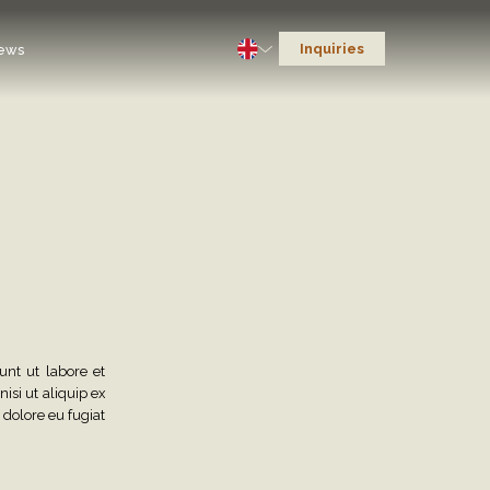
Inquiries
ews
unt ut labore et
si ut aliquip ex
 dolore eu fugiat