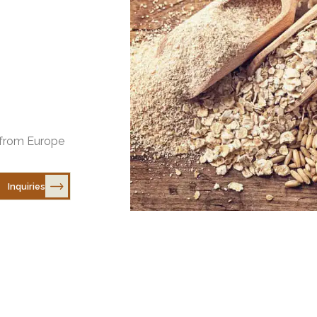
s from Europe
Inquiries
EXPLORE
Home
Why Europea
Recipes