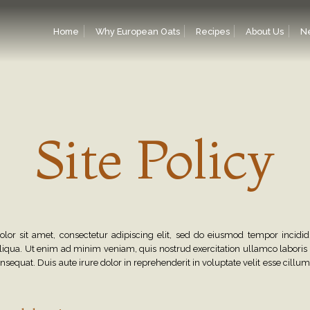
Home
Why European Oats
Recipes
About Us
N
Site Policy
Site
Policy
or sit amet, consectetur adipiscing elit, sed do eiusmod tempor incidid
iqua. Ut enim ad minim veniam, quis nostrud exercitation ullamco laboris ni
quat. Duis aute irure dolor in reprehenderit in voluptate velit esse cillum