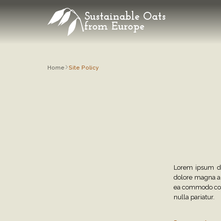
Sustainable Oats
from Europe
Home
Site Policy
Lorem ipsum dol
dolore magna al
ea commodo conse
nulla pariatur.