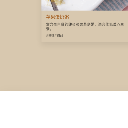
苹果蛋奶粥
富含蛋白質的雞蛋蘋果燕麥粥，適合作為暖心早
餐。
#便捷
#甜品