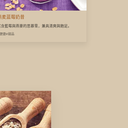
燕麦蓝莓奶昔
富含藍莓與燕麥的思慕雪，兼具清爽與飽足。
#便捷
#甜品