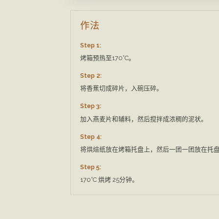
作法
Step 1:
烤箱预热至170°C。
Step 2:
将香蕉切成碎片，入碗压碎。
Step 3:
加入燕麦片和辅料，然后搅拌成浓稠的泥状。
Step 4:
将烘焙纸放在烤箱托盘上，然后一团一团放在托
Step 5:
170°C 烘烤 25分钟。