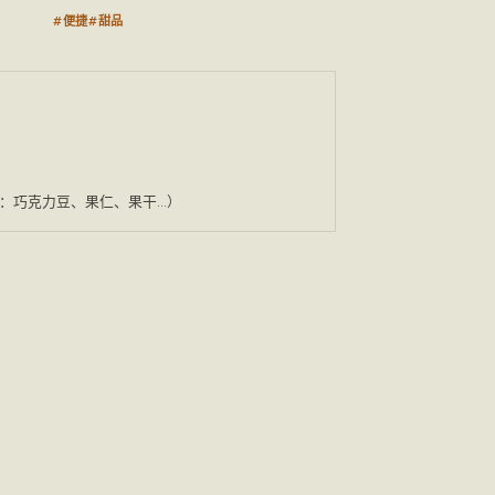
#便捷
#甜品
：巧克力豆、果仁、果干...）