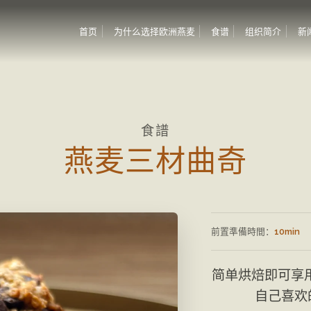
首页
为什么选择欧洲燕麦
食谱
组织简介
新
食譜
燕麦三材曲奇
前置準備時間：
10min
简单烘焙即可享
自己喜欢