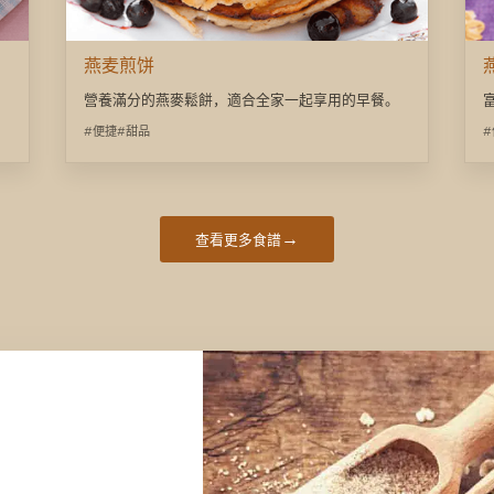
燕麦煎饼
營養滿分的燕麥鬆餅，適合全家一起享用的早餐。
#便捷
#甜品
→
查看更多食譜