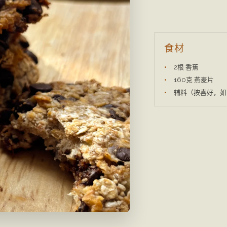
食材
2根 香蕉
160克 燕麦片
辅料（按喜好，如