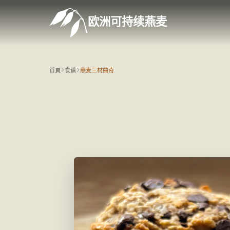
欧洲可持续燕麦
首頁
食谱
燕麦三材曲奇