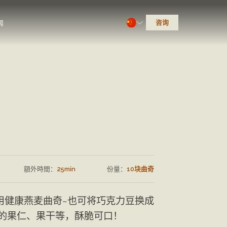
咨询
闻
額外時間：
25min
份量：
10块曲奇
用健康燕麦曲奇~也可将巧克力豆换成
的果仁、果干等，酥脆可口！