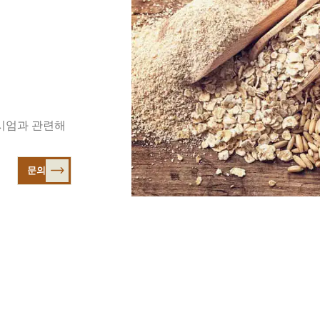
제조사, 수입사, 유통사, 업계 전문가 및 미디어 관계자들이 유럽
stainable Oats from Europe’ B2B 세미나에서 환영사를 
대사가 ‘Sustainable Oats from Europe’ B2B 세미나에서
나 이후 진행된 네트워킹 런치에서는 오트의 다양한 활용 가능성을
오트 크림치즈를 곁들인 엔다이브 샐러드 ▲오트 매쉬를 곁들인 소
시엄과 관련해
문의
둘러보기
홈
능한 귀리
유럽산 귀리가 특별한 이유
레시피
소개