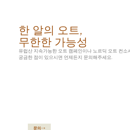
B2B 세미나 및 네트워킹 런치에 참석한 참가자들. 한국의 식품 
위리 예르비아호(H.E. Jyri Järviaho) 주한 핀란드 대사가 ‘Su
한 식생활에 대한 기여를 강조했다.
칼-올로프 안데르손(H.E. Karl-Olof Andersson) 주한 스웨덴 
한 알의 오트,
의 우수한 품질을 가능하게 하는 핵심 요소라고 설명했다. 세미
오트 크림 단호박 수프 ▲오트 리조또를 곁들인 왕새우 구이 ▲
무한한 가능성
으로 구성된 6코스 메뉴가 제공되었다.
유럽산 지속가능한 오트 캠페인이나 노르딕 오트 컨소
궁금한 점이 있으시면 언제든지 문의해주세요.
유럽에서 온 지속 가
문의