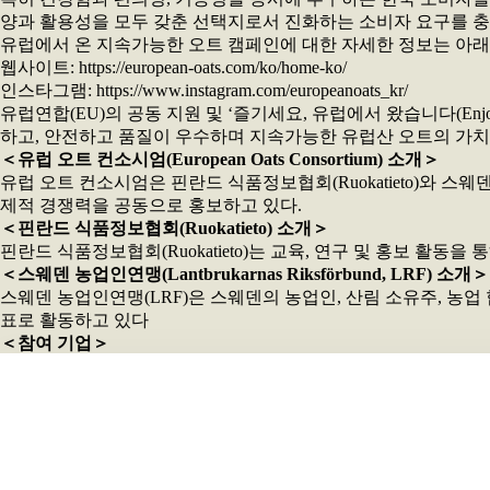
양과 활용성을 모두 갖춘 선택지로서 진화하는 소비자 요구를 충
유럽에서 온 지속가능한 오트 캠페인에 대한 자세한 정보는 아래
웹사이트: https://european-oats.com/ko/home-ko/
인스타그램: https://www.instagram.com/europeanoats_kr/
유럽연합(EU)의 공동 지원 및 ‘즐기세요, 유럽에서 왔습니다(Enjo
하고, 안전하고 품질이 우수하며 지속가능한 유럽산 오트의 가치
＜유럽 오트 컨소시엄(European Oats Consortium) 소개＞
유럽 오트 컨소시엄은 핀란드 식품정보협회(Ruokatieto)와 
제적 경쟁력을 공동으로 홍보하고 있다.
＜핀란드 식품정보협회(Ruokatieto) 소개＞
핀란드 식품정보협회(Ruokatieto)는 교육, 연구 및 홍보 활
＜스웨덴 농업인연맹(Lantbrukarnas Riksförbund, LRF) 소개＞
스웨덴 농업인연맹(LRF)은 스웨덴의 농업인, 산림 소유주, 농
표로 활동하고 있다
＜참여 기업＞
 Lantmännen
 Fazer Mills
 Helsinki Mills
 Berte Qvarn
 65 Oat
보도 이미지