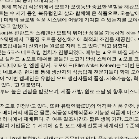
즈니스 기회 등이 소개되었다.
)는 환영사를 통해 북유럽 식문화에서 오트가 오랫동안 중요한 역할을 
트는 수 세기 동안 북유럽인의 삶과 함께해 온 식품으로, 오늘날
 미래의 글로벌 식품 시스템에 어떻게 기여할 수 있는지를 보여
라고 말했다.
 Andersson)은 핀란드와 스웨덴산 오트의 뛰어난 품질을 가능하게
 스웨덴에서 고품질 오트를 생산하기에 최적의 조건을 제공한다. 
제조업체들이 신뢰하는 원료로 자리 잡고 있다.”라고 밝혔다.
는 6코스 네트워킹 런치가 진행되었다. 메뉴는 ▲오트 바질 페스
 샐러드 ▲오트 매쉬를 곁들인 소고기 안심 스테이크 ▲오트 크
 프로젝트 코디네이터인 엘렌 앙커- 코포에드(Ellen Anker-Kofoe
나 및 네트워킹 런치를 통해 생산자와 식품업계 전문가들이 함께 모
이어 “이번 캠페인은 유럽산 오트 생산자들의 품질, 지속가능성, 
있다.”고 덧붙였다.
터 높은 관심을 받았으며, 제품 개발, 원료 조달 및 향후 비즈
으로 인정받고 있다. 또한 유럽연합(EU)의 엄격한 식품 안전,
과 베이커리 제품은 물론, 식물성 대체식품과 기능성 식품에 이르
 하나에서 재배된다. 긴 여름 일조시간과 짧은 생육 기간, 그리
ortium)과 참여 기업들은 수 세기에 걸친 오트 재배 전통과 세계적
의 니즈에 부합하는 식재료로 주목받고 있다. 품질과 지속가능성