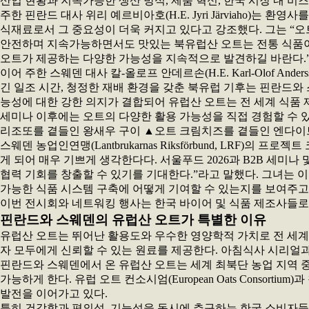
산업 현황과 지속가능한 생산 방식, 제품 혁신, 한국 시장 내 비
주한 핀란드 대사 위리 예르비아호(H.E. Jyri Järviaho
식재료로서 그 중요성이 더욱 커지고 있다고 강조했다. 그는 “오
안전하며 지속가능하면서도 맛있는 북유럽산 오트는 전통 식품이
오트가 제공하는 다양한 가능성을 지속적으로 발견하길 바란다.”
이어 주한 스웨덴 대사 칼-올로프 안데르손(H.E. Karl-Olof
긴 일조 시간, 청정한 재배 환경을 갖춘 북유럽 기후는 핀란드와
능성에 대한 강한 의지가 결합되어 유럽산 오트는 전 세계 식품 
세미나 이후에는 오트의 다양한 활용 가능성을 직접 경험할 수 있
리조또를 곁들인 왕새우 구이 ▲오트 크림치즈를 곁들인 엔다이브
스웨덴 농업인연맹(Lantbrukarnas Riksförbund, LRF)의
게 되어 매우 기쁘게 생각한다다. 서울푸드 2026과 B2B 세미
협력 기회를 창출할 수 있기를 기대한다.”라고 말했다. 그녀는 
가능한 식품 시스템 구축에 어떻게 기여할 수 있는지를 보여주고 
이번 전시회와 네트워킹 행사는 한국 바이어 및 식품 제조사들로부
핀란드와 스웨덴의 유럽산 오트가 특별한 이유
유럽산 오트는 뛰어난 활용도와 우수한 영양학적 가치로 전 세계적
자 모두에게 신뢰할 수 있는 원료를 제공한다. 아침식사 시리얼
핀란드와 스웨덴에서 온 유럽산 오트는 세계 최북단 농업 지역 중
가능하게 한다. 유럽 오트 컨소시엄(European Oats Cons
발전을 이어가고 있다.
특히 건강함과 편의성, 기능성을 동시에 추구하는 한국 소비자들